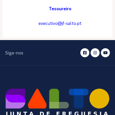
Tesoureiro
executivo@jf-salto.pt
Siga-nos