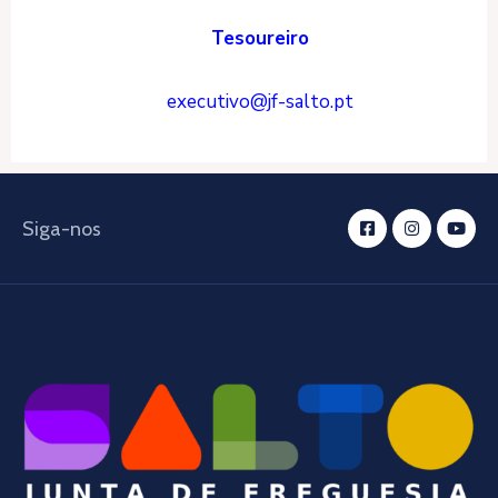
Tesoureiro
executivo@jf-salto.pt
Siga-nos