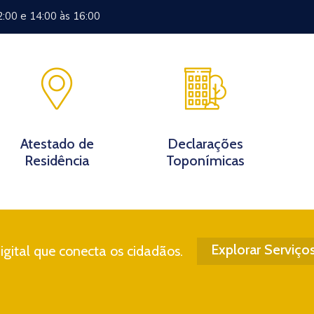
2:00 e 14:00 às 16:00
Documentos
Eventos
Notícias
Turismo
Contato
Atestado de
Declarações
Residência
Toponímicas
Explorar Serviço
gital que conecta os cidadãos.