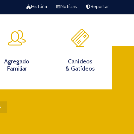
História
Notícias
Reportar
Excursão Torrão da Veiga
s
Agregado
Canídeos
Familiar
& Gatídeos
s