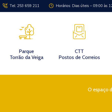
Tel: 253 659 211
Horários: Dias úteis – 09:00 às 1
Instituição
Parque
CTT
Torrão da Veiga
Postos de Correios
O espaço di