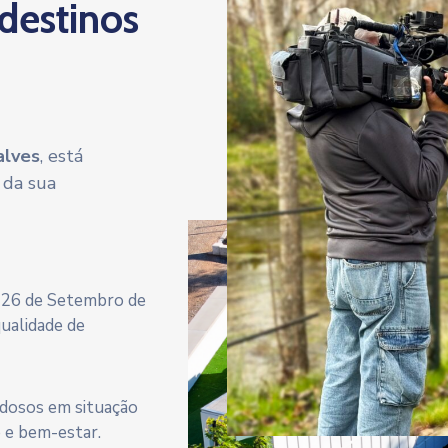
 destinos
alves
, está
 da sua
a 26 de Setembro de
qualidade de
 idosos em situação
e e bem-estar.