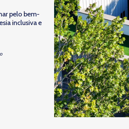
har pelo bem-
ia inclusiva e
to