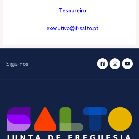
Tesoureiro
executivo@jf-salto.pt
Siga-nos