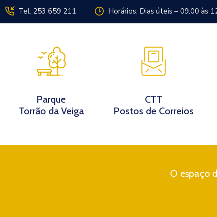
Tel: 253 659 211
Horários: Dias úteis – 09:00 às 1
Instituição
Parque
CTT
Torrão da Veiga
Postos de Correios
O espaço di