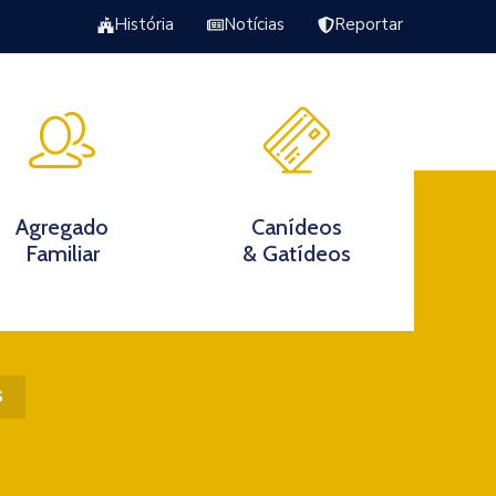
História
Notícias
Reportar
Excursão Torrão da Veiga
s
Agregado
Canídeos
Familiar
& Gatídeos
s