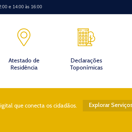
2:00 e 14:00 às 16:00
Documentos
Eventos
Notícias
Turismo
Contato
Atestado de
Declarações
Residência
Toponímicas
Explorar Serviço
gital que conecta os cidadãos.