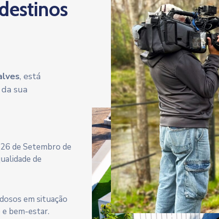
 destinos
alves
, está
 da sua
a 26 de Setembro de
qualidade de
 idosos em situação
e e bem-estar.