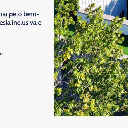
har pelo bem-
ia inclusiva e
to