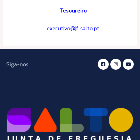
Tesoureiro
executivo@jf-salto.pt
Siga-nos