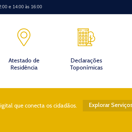
2:00 e 14:00 às 16:00
Documentos
Eventos
Notícias
Turismo
Contato
Atestado de
Declarações
Residência
Toponímicas
Explorar Serviço
gital que conecta os cidadãos.