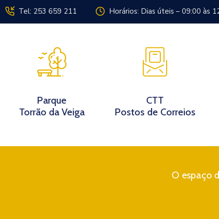
Tel: 253 659 211
Horários: Dias úteis – 09:00 às 1
Instituição
Parque
CTT
Torrão da Veiga
Postos de Correios
O espaço di