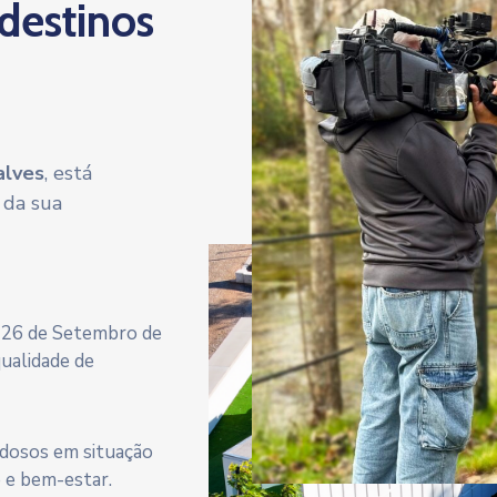
 destinos
alves
, está
 da sua
a 26 de Setembro de
qualidade de
 idosos em situação
e e bem-estar.