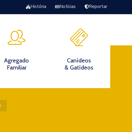
História
Notícias
Reportar
Excursão Torrão da Veiga
s
Agregado
Canídeos
Familiar
& Gatídeos
s