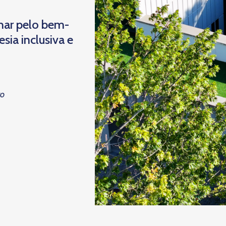
har pelo bem-
ia inclusiva e
to