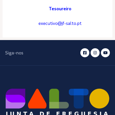
Tesoureiro
executivo@jf-salto.pt
Siga-nos