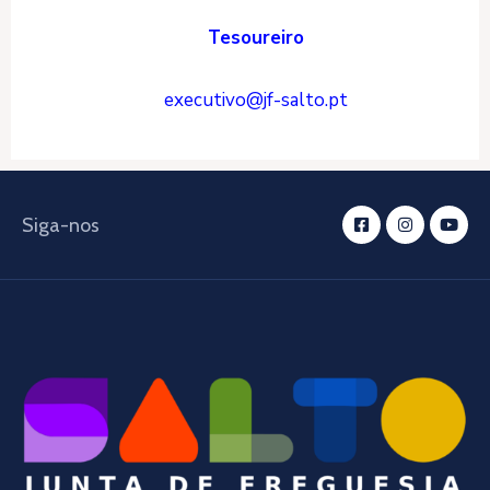
Tesoureiro
executivo@jf-salto.pt
Siga-nos