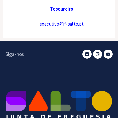
Tesoureiro
executivo@jf-salto.pt
Siga-nos