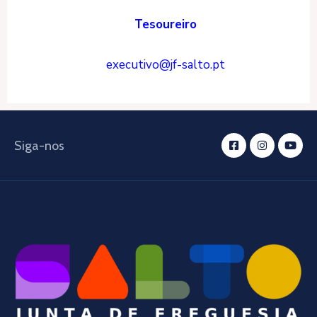
Tesoureiro
executivo@jf-salto.pt
Siga-nos