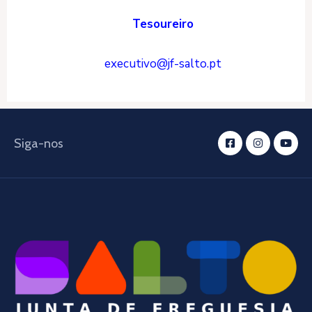
Tesoureiro
executivo@jf-salto.pt
Siga-nos