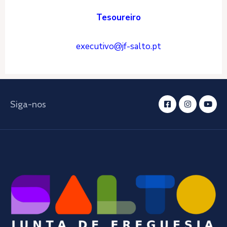
Tesoureiro
executivo@jf-salto.pt
Siga-nos