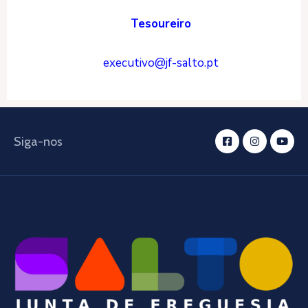
Tesoureiro
executivo@jf-salto.pt
Siga-nos