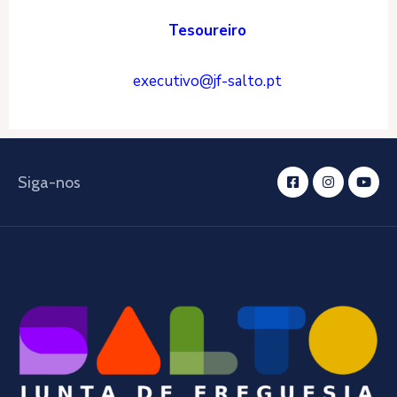
Tesoureiro
executivo@jf-salto.pt
Siga-nos