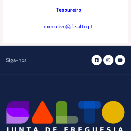
Tesoureiro
executivo@jf-salto.pt
Siga-nos