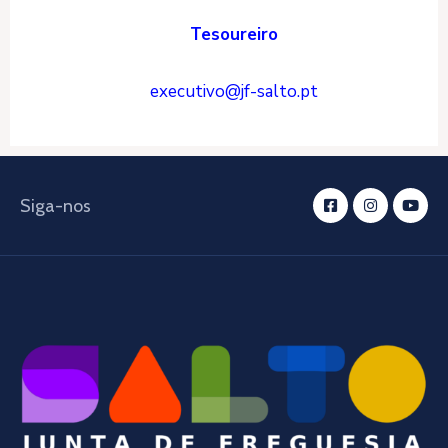
Tesoureiro
executivo@jf-salto.pt
Siga-nos