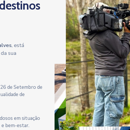
 destinos
alves
, está
 da sua
a 26 de Setembro de
qualidade de
 idosos em situação
e e bem-estar.