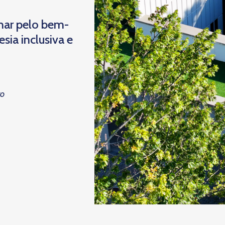
har pelo bem-
ia inclusiva e
to