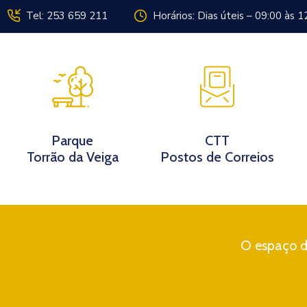
Tel: 253 659 211
Horários: Dias úteis – 09:00 às 1
Instituição
Parque
CTT
Torrão da Veiga
Postos de Correios
O espaço di