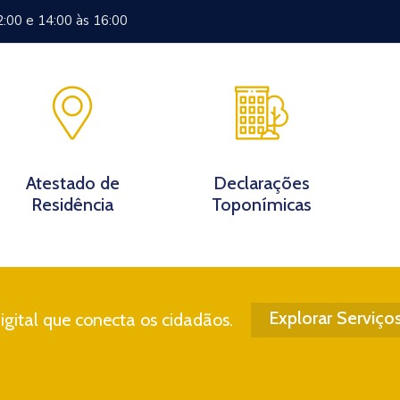
2:00 e 14:00 às 16:00
Documentos
Eventos
Notícias
Turismo
Contato
Atestado de
Declarações
Residência
Toponímicas
Explorar Serviço
gital que conecta os cidadãos.