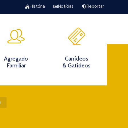
História
Notícias
Reportar
Excursão Torrão da Veiga
s
Agregado
Canídeos
Familiar
& Gatídeos
s