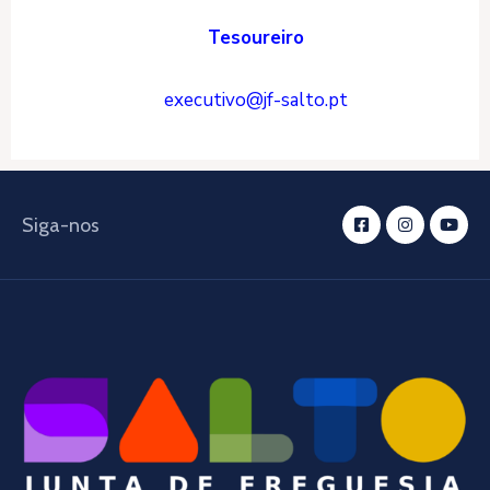
Tesoureiro
executivo@jf-salto.pt
Siga-nos