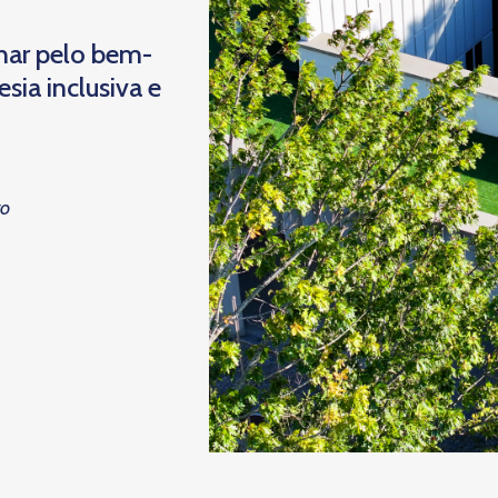
har pelo bem-
ia inclusiva e
to