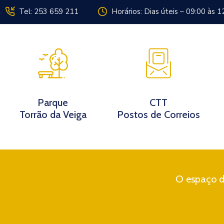
Tel: 253 659 211
Horários: Dias úteis – 09:00 às 1
Instituição
Parque
CTT
Torrão da Veiga
Postos de Correios
O espaço di