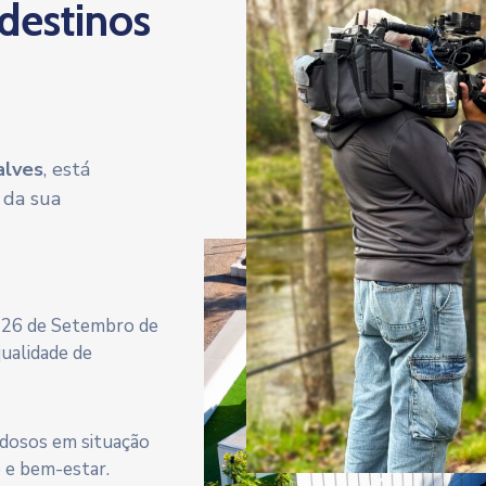
 destinos
alves
, está
 da sua
a 26 de Setembro de
qualidade de
 idosos em situação
e e bem-estar.