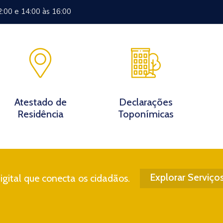
2:00 e 14:00 às 16:00
Documentos
Eventos
Notícias
Turismo
Contato
Atestado de
Declarações
Residência
Toponímicas
Explorar Serviço
gital que conecta os cidadãos.