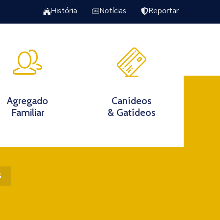
História
Notícias
Reportar
Excursão Torrão da Veiga
s
Agregado
Canídeos
Familiar
& Gatídeos
s