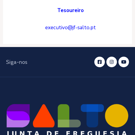
Tesoureiro
executivo@jf-salto.pt
Siga-nos