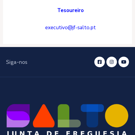
Tesoureiro
executivo@jf-salto.pt
Siga-nos