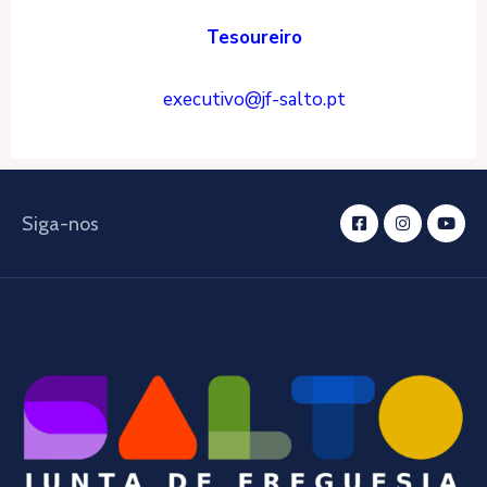
Tesoureiro
executivo@jf-salto.pt
Siga-nos