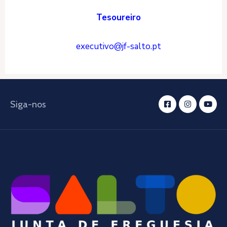
Tesoureiro
executivo@jf-salto.pt
Siga-nos