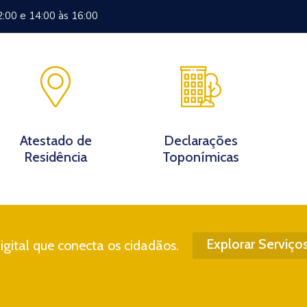
2:00 e 14:00 às 16:00
Documentos
Eventos
Notícias
Turismo
Contato
Atestado de
Declarações
Residência
Toponímicas
Explorar Serviço
gital que conecta os cidadãos.