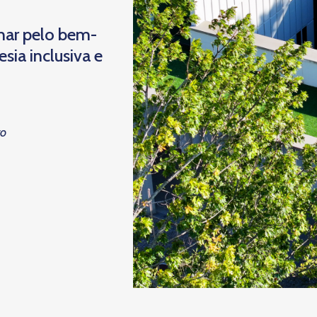
har pelo bem-
ia inclusiva e
to