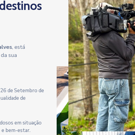
 destinos
alves
, está
 da sua
a 26 de Setembro de
qualidade de
 idosos em situação
e e bem-estar.