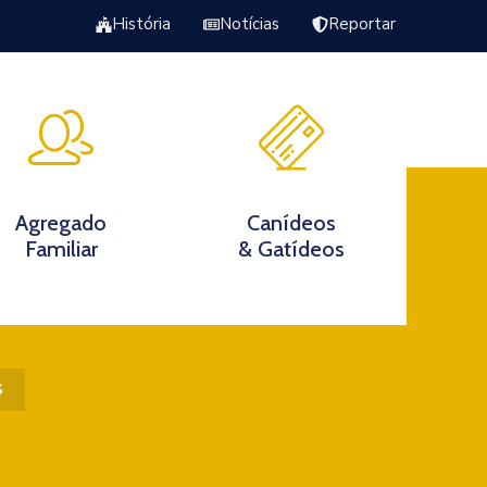
História
Notícias
Reportar
Excursão Torrão da Veiga
s
Agregado
Canídeos
Familiar
& Gatídeos
s