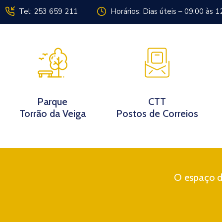
Tel: 253 659 211
Horários: Dias úteis – 09:00 às 1
Instituição
Parque
CTT
Torrão da Veiga
Postos de Correios
O espaço di