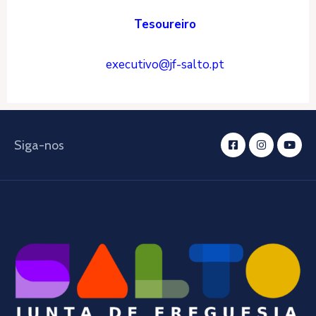
Tesoureiro
executivo@jf-salto.pt
Siga-nos