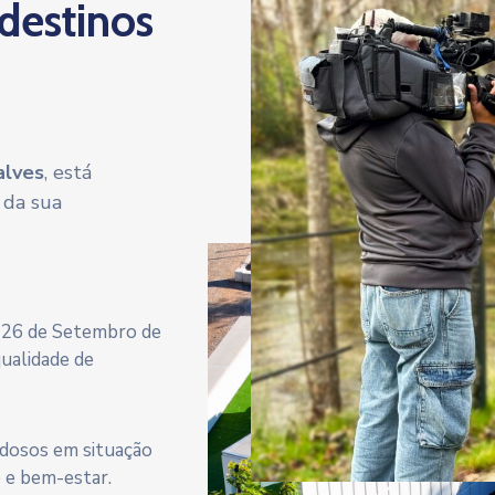
 destinos
alves
, está
 da sua
a 26 de Setembro de
qualidade de
 idosos em situação
e e bem-estar.