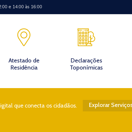
2:00 e 14:00 às 16:00
Documentos
Eventos
Notícias
Turismo
Contato
Atestado de
Declarações
Residência
Toponímicas
Explorar Serviço
gital que conecta os cidadãos.