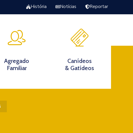
História
Notícias
Reportar
Excursão Torrão da Veiga
s
Agregado
Canídeos
Familiar
& Gatídeos
s