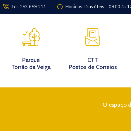
Tel: 253 659 211
Horários: Dias úteis – 09:00 às 1
Instituição
Parque
CTT
Torrão da Veiga
Postos de Correios
O espaço di