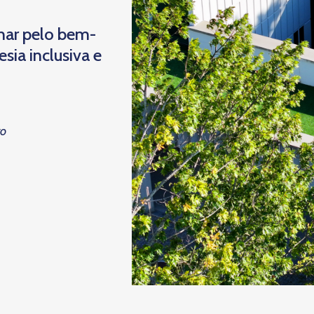
har pelo bem-
ia inclusiva e
to