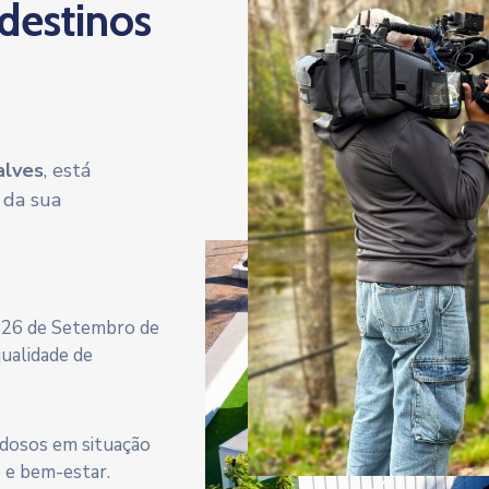
 destinos
alves
, está
 da sua
a 26 de Setembro de
qualidade de
 idosos em situação
e e bem-estar.