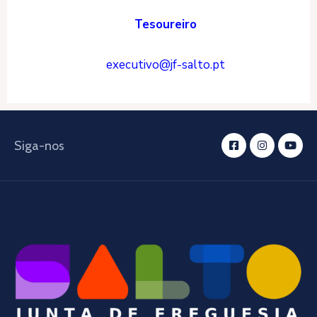
Tesoureiro
executivo@jf-salto.pt
Siga-nos