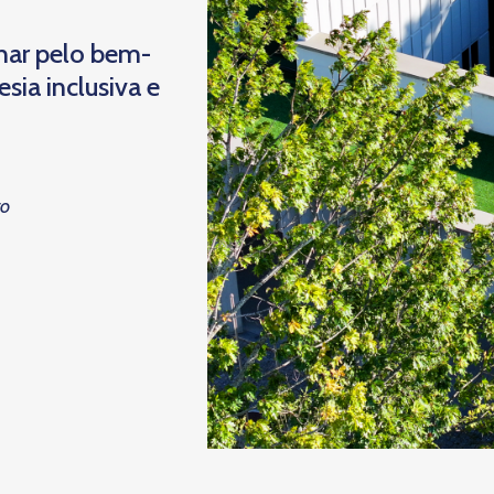
har pelo bem-
ia inclusiva e
to