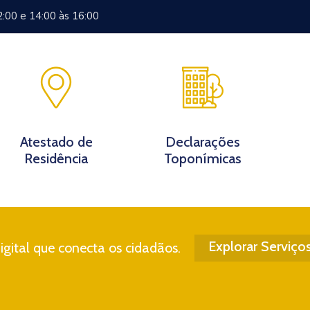
2:00 e 14:00 às 16:00
Documentos
Eventos
Notícias
Turismo
Contato
Atestado de
Declarações
Residência
Toponímicas
Explorar Serviço
gital que conecta os cidadãos.