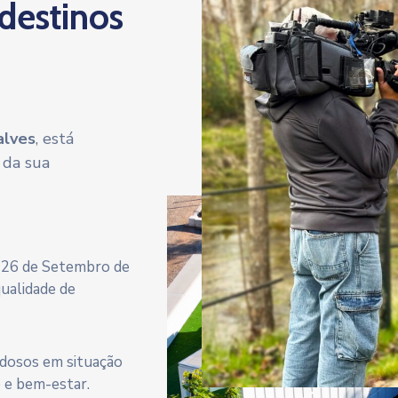
 destinos
alves
, está
 da sua
a 26 de Setembro de
qualidade de
 idosos em situação
e e bem-estar.