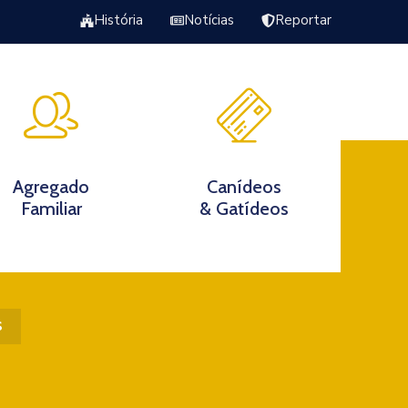
História
Notícias
Reportar
Excursão Torrão da Veiga
s
Agregado
Canídeos
Familiar
& Gatídeos
s