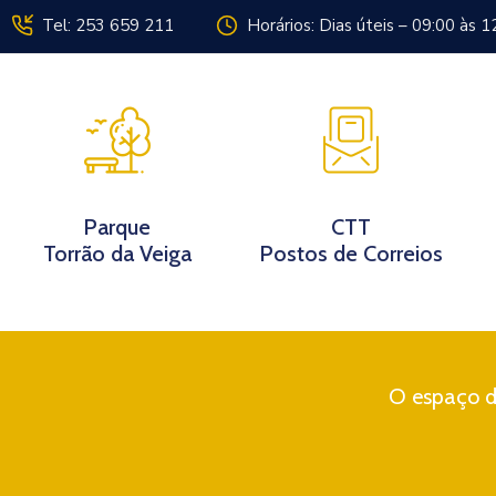
Tel: 253 659 211
Horários: Dias úteis – 09:00 às 1
Instituição
Parque
CTT
Torrão da Veiga
Postos de Correios
O espaço di