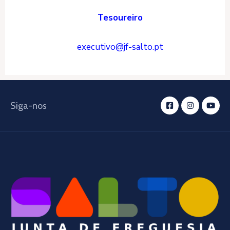
Tesoureiro
executivo@jf-salto.pt
Siga-nos