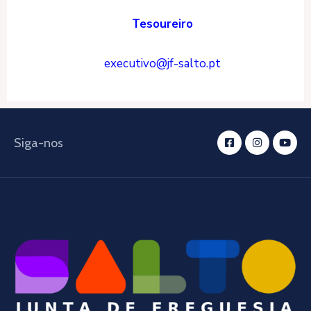
Tesoureiro
executivo@jf-salto.pt
Siga-nos