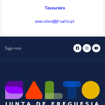
Tesoureiro
executivo@jf-salto.pt
Siga-nos