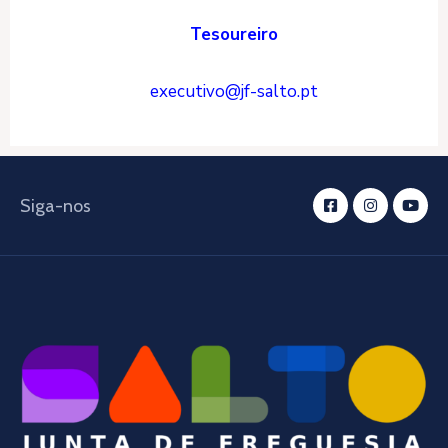
Tesoureiro
executivo@jf-salto.pt
Siga-nos