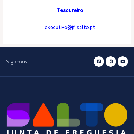
Tesoureiro
executivo@jf-salto.pt
Siga-nos