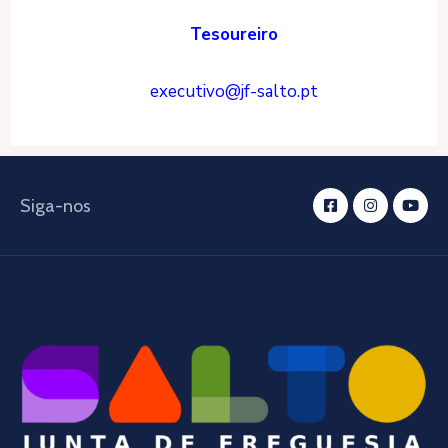
Tesoureiro
executivo@jf-salto.pt
Siga-nos