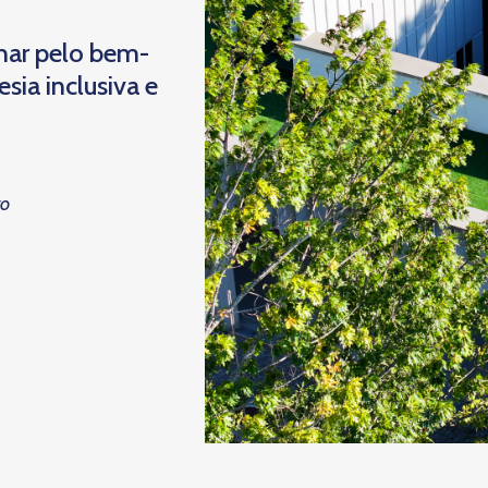
har pelo bem-
ia inclusiva e
to