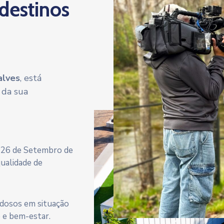
 destinos
alves
, está
 da sua
a 26 de Setembro de
qualidade de
 idosos em situação
e e bem-estar.