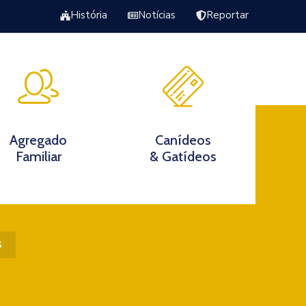
História
Notícias
Reportar
Excursão Torrão da Veiga
s
Agregado
Canídeos
Familiar
& Gatídeos
s