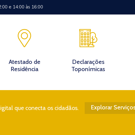
2:00 e 14:00 às 16:00
Documentos
Eventos
Notícias
Turismo
Contato
Atestado de
Declarações
Residência
Toponímicas
Explorar Serviço
gital que conecta os cidadãos.