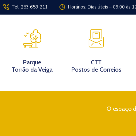
Tel: 253 659 211
Horários: Dias úteis – 09:00 às 1
Instituição
Parque
CTT
Torrão da Veiga
Postos de Correios
O espaço di